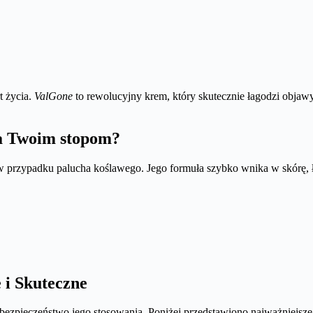
t życia.
ValGone
to rewolucyjny krem, który skutecznie łagodzi objaw
aga Twoim stopom?
w przypadku palucha koślawego. Jego formuła szybko wnika w skórę, 
 i Skuteczne
 bezpieczeństwo jego stosowania. Poniżej przedstawiono najważniejsze 