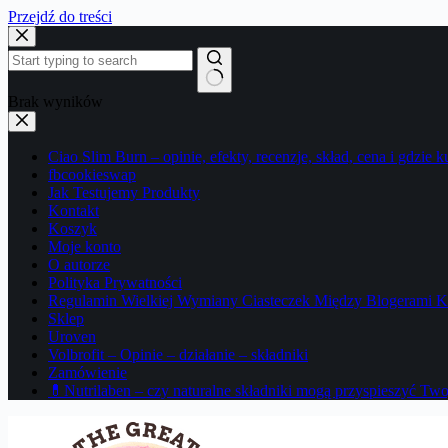
Przejdź do treści
Brak wyników
Ciao Slim Burn – opinie, efekty, recenzje, skład, cena i gdzie k
fbcookieswap
Jak Testujemy Produkty
Kontakt
Koszyk
Moje konto
O autorze
Polityka Prywatności
Regulamin Wielkiej Wymiany Ciasteczek Między Blogerami K
Sklep
Uroven
Volbrofit – Opinie – działanie – składniki
Zamówienie
💊Nutrilaben – czy naturalne składniki mogą przyspieszyć Tw