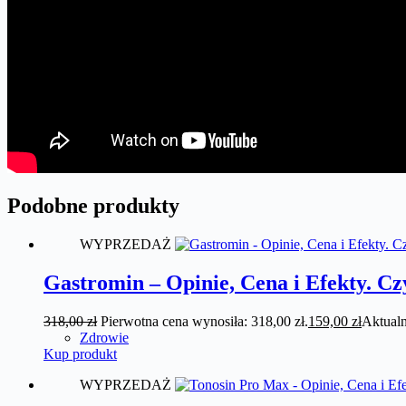
Podobne produkty
WYPRZEDAŻ
Gastromin – Opinie, Cena i Efekty. Cz
318,00
zł
Pierwotna cena wynosiła: 318,00 zł.
159,00
zł
Aktualn
Zdrowie
Kup produkt
WYPRZEDAŻ