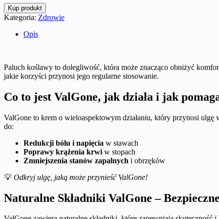
Kup produkt
Kategoria:
Zdrowie
Opis
Paluch koślawy to dolegliwość, która może znacząco obniżyć komfor
jakie korzyści przynosi jego regularne stosowanie.
Co to jest ValGone, jak działa i jak pom
ValGone to krem o wieloaspektowym działaniu, który przynosi ulgę 
do:
Redukcji bólu i napięcia
w stawach
Poprawy krążenia krwi
w stopach
Zmniejszenia stanów zapalnych
i obrzęków
💡
Odkryj ulgę, jaką może przynieść ValGone!
Naturalne Składniki ValGone – Bezpieczne
ValGone zawiera naturalne składniki, które zapewniają skuteczność i