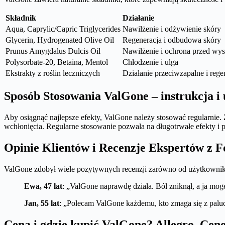
Składnik
Działanie
Aqua, Caprylic/Capric Triglycerides
Nawilżenie i odżywienie skóry
Glycerin, Hydrogenated Olive Oil
Regeneracja i odbudowa skóry
Prunus Amygdalus Dulcis Oil
Nawilżenie i ochrona przed wy
Polysorbate-20, Betaina, Mentol
Chłodzenie i ulga
Ekstrakty z roślin leczniczych
Działanie przeciwzapalne i rege
Sposób Stosowania ValGone – instrukcja i 
Aby osiągnąć najlepsze efekty, ValGone należy stosować regularnie.
wchłonięcia. Regularne stosowanie pozwala na długotrwałe efekty i 
Opinie Klientów i Recenzje Ekspertów z
ValGone zdobył wiele pozytywnych recenzji zarówno od użytkowników
Ewa, 47 lat
: „ValGone naprawdę działa. Ból zniknął, a ja mog
Jan, 55 lat
: „Polecam ValGone każdemu, kto zmaga się z palu
Cena i gdzie kupić ValGone? Allegro, Cen