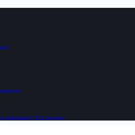
upić?
ulinarnymi
oje odchudzanie? TEST specjalisty