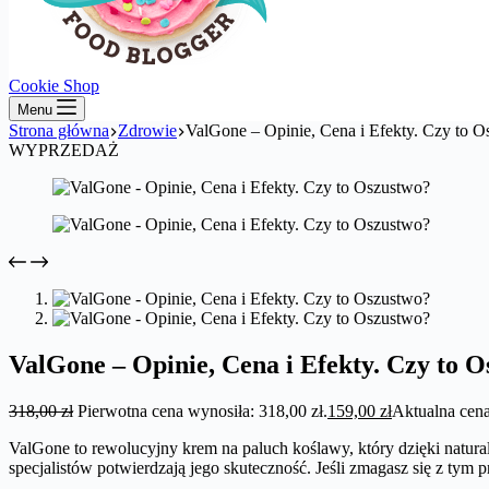
Cookie Shop
Menu
Strona główna
Zdrowie
ValGone – Opinie, Cena i Efekty. Czy to 
WYPRZEDAŻ
ValGone – Opinie, Cena i Efekty. Czy to 
318,00
zł
Pierwotna cena wynosiła: 318,00 zł.
159,00
zł
Aktualna cena
ValGone to rewolucyjny krem na paluch koślawy, który dzięki natura
specjalistów potwierdzają jego skuteczność. Jeśli zmagasz się z ty