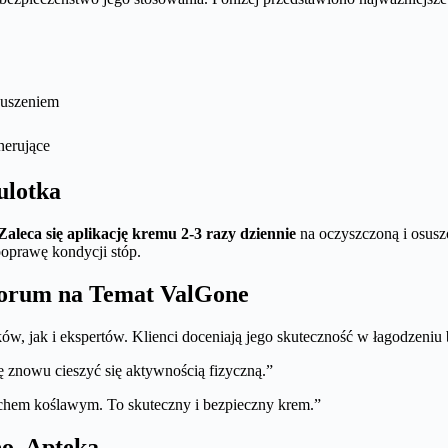
suszeniem
nerujące
ulotka
Zaleca się aplikację kremu 2-3 razy dziennie
na oczyszczoną i osusz
poprawę kondycji stóp.
 Forum na Temat ValGone
, jak i ekspertów. Klienci doceniają jego skuteczność w łagodzeniu b
ę znowu cieszyć się aktywnością fizyczną.”
chem koślawym. To skuteczny i bezpieczny krem.”
eo, Apteka