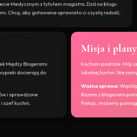
cie Medycznym z tytułem magistra. Dziś na blogu
ami. Chcę, aby gotowanie sprawiało ci czystą radość.
Misja i plany
ek Między Blogerami
Kocham podróże. Mój cel
wypieki docierają do
lokalnej kuchni. Nie zam
Ważna sprawa:
Współpr
tów i sprawdzone
Razem z blogerami pom
i szef kuchni.
Piekąc, możemy pomag