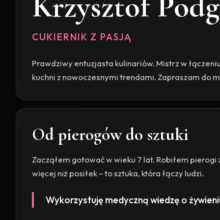
Krzysztof Podg
CUKIERNIK Z PASJĄ
Prawdziwy entuzjasta kulinariów. Mistrz w łączeniu
kuchni z nowoczesnymi trendami. Zapraszam do m
Od pierogów do sztuki
Zacząłem gotować w wieku 7 lat. Robiłem pierogi z
więcej niż posiłek – to sztuka, która łączy ludzi.
Wykorzystuję medyczną wiedzę o żywieniu,