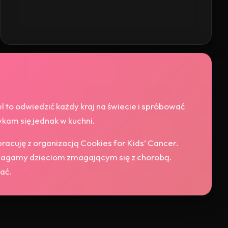
 to odwiedzić każdy kraj na świecie i spróbować
ykam się jednak w kuchni.
acuję z organizacją Cookies for Kids’ Cancer.
agamy dzieciom zmagającym się z chorobą.
ać.