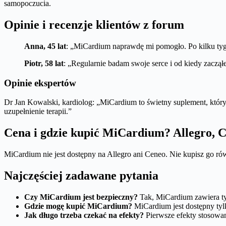
samopoczucia.
Opinie i recenzje klientów z forum
Anna, 45 lat
: „MiCardium naprawdę mi pomogło. Po kilku tyg
Piotr, 58 lat
: „Regularnie badam swoje serce i od kiedy zaczą
Opinie ekspertów
Dr Jan Kowalski, kardiolog: „MiCardium to świetny suplement, któ
uzupełnienie terapii.”
Cena i gdzie kupić MiCardium? Allegro, 
MiCardium nie jest dostępny na Allegro ani Ceneo. Nie kupisz go ró
Najczęściej zadawane pytania
Czy MiCardium jest bezpieczny?
Tak, MiCardium zawiera tyl
Gdzie mogę kupić MiCardium?
MiCardium jest dostępny tylk
Jak długo trzeba czekać na efekty?
Pierwsze efekty stosowa