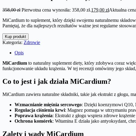
358,00
zł
Pierwotna cena wynosiła: 358,00 zł.
179,00
zł
Aktualna cena
MiCardium to suplement, który dzięki swojemu naturalnemu składowi
Pamiętaj, że dla najlepszych rezultatów ważne jest regularne stosowa
Kup produkt
Kategoria:
Zdrowie
Opis
MiCardium
to naturalny suplement diety, który zdobywa coraz wię
funkcjonowanie układu krążenia. W tej recenzji omówimy jego skład, 
Co to jest i jak działa MiCardium?
MiCardium zawiera naturalne składniki, takie jak ekstrakt z głogu, 
Wzmacnianie mięśnia sercowego
: Dzięki koenzymowi Q10, 
Regulacja ciśnienia krwi
: Magnez pomaga w utrzymaniu praw
Poprawa krążenia
: Ekstrakt z głogu wspiera zdrowe krążeni
Ochrona komórek
: Witamina E działa jako antyoksydant, ch
Zalety i wady MiCardium