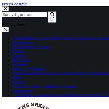
Przejdź do treści
Brak wyników
Ciao Slim Burn – opinie, efekty, recenzje, skład, cena i gdzie k
fbcookieswap
Jak Testujemy Produkty
Kontakt
Koszyk
Moje konto
O autorze
Polityka Prywatności
Regulamin Wielkiej Wymiany Ciasteczek Między Blogerami K
Sklep
Uroven
Volbrofit – Opinie – działanie – składniki
Zamówienie
💊Nutrilaben – czy naturalne składniki mogą przyspieszyć Tw