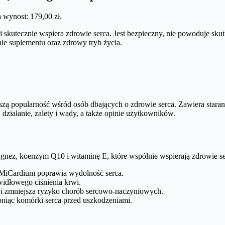
 wynosi: 179,00 zł.
 skutecznie wspiera zdrowie serca. Jest bezpieczny, nie powoduje sk
nie suplementu oraz zdrowy tryb życia.
kszą popularność wśród osób dbających o zdrowie serca. Zawiera stara
działanie, zalety i wady, a także opinie użytkowników.
magnez, koenzym Q10 i witaminę E, które wspólnie wspierają zdrowie se
MiCardium poprawia wydolność serca.
idłowego ciśnienia krwi.
e i zmniejsza ryzyko chorób sercowo-naczyniowych.
roniąc komórki serca przed uszkodzeniami.