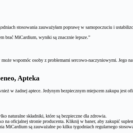
odniach stosowania zauważyłam poprawę w samopoczuciu i ustabilizow
łem brać MiCardium, wyniki są znacznie lepsze.”
ry może wspomóc osoby z problemami sercowo-naczyniowymi. Jego natur
Ceneo, Apteka
wnież w żadnej aptece. Jedynym bezpiecznym miejscem zakupu jest ofic
ko naturalne składniki, które są bezpieczne dla zdrowia.
o na oficjalnej stronie producenta. Kliknij w baner, aby zakupić supl
nia MiCardium są zauważalne po kilku tygodniach regularnego stosowa