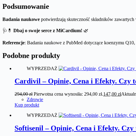
Podsumowanie
Badania naukowe
potwierdzają skuteczność składników zawartyc
🩺💊
Dbaj o swoje serce z MiCardium!
🌿
Referencje
: Badania naukowe z PubMed dotyczące koenzymu Q10, ma
Podobne produkty
WYPRZEDAŻ
Cardivil – Opinie, Cena i Efekty. Czy 
294,00
zł
Pierwotna cena wynosiła: 294,00 zł.
147,00
zł
Aktualn
Zdrowie
Kup produkt
WYPRZEDAŻ
Softisenil – Opinie, Cena i Efekty. Cz