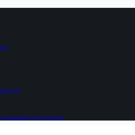
upić?
ulinarnymi
oje odchudzanie? TEST specjalisty